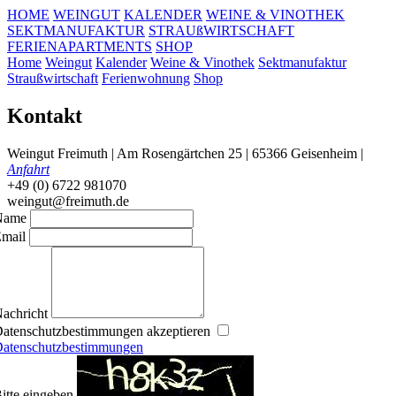
HOME
WEINGUT
KALENDER
WEINE & VINOTHEK
SEKTMANUFAKTUR
STRAUßWIRTSCHAFT
FERIENAPARTMENTS
SHOP
Home
Weingut
Kalender
Weine & Vinothek
Sektmanufaktur
Straußwirtschaft
Ferienwohnung
Shop
Kontakt
Weingut Freimuth | Am Rosengärtchen 25 | 65366 Geisenheim |
Anfahrt
+49 (0) 6722 981070
weingut@freimuth.de
Name
mail
achricht
atenschutzbestimmungen akzeptieren
atenschutzbestimmungen
itte eingeben