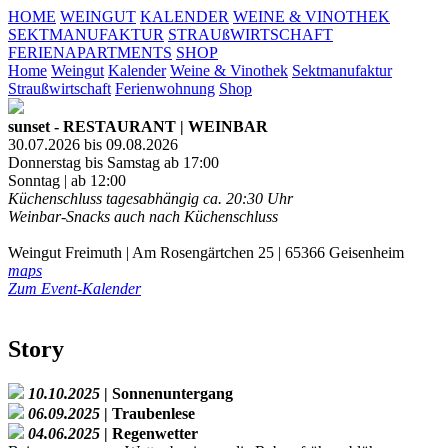
HOME
WEINGUT
KALENDER
WEINE & VINOTHEK
SEKTMANUFAKTUR
STRAUßWIRTSCHAFT
FERIENAPARTMENTS
SHOP
Home
Weingut
Kalender
Weine & Vinothek
Sektmanufaktur
Straußwirtschaft
Ferienwohnung
Shop
sunset - RESTAURANT | WEINBAR
30.07.2026 bis 09.08.2026
Donnerstag bis Samstag ab 17:00
Sonntag | ab 12:00
Küchenschluss tagesabhängig ca. 20:30 Uhr
Weinbar-Snacks auch nach Küchenschluss
Weingut Freimuth | Am Rosengärtchen 25 | 65366 Geisenheim
maps
Zum Event-Kalender
Story
10.10.2025
| Sonnenuntergang
06.09.2025
| Traubenlese
04.06.2025
| Regenwetter